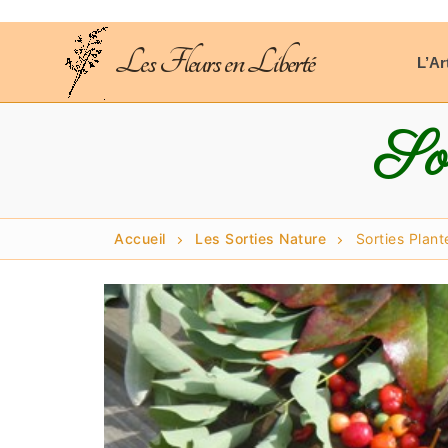
Aller
au
Les Fleurs en Liberté
contenu
L’Ar
Sor
Accueil
Les Sorties Nature
Sorties Plan