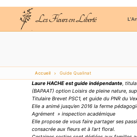
Aller
au
Les Fleurs en Liberté
contenu
L’Ar
Accueil
Guide Qualinat
Laure HACHE est guide indépendante
, titu
(BAPAAT) option Loisirs de pleine nature, su
Titulaire Brevet PSC1, et guide du PNR du Vex
Elle a animé jusqu’en 2016 la ferme pédagogi
Agrément » inspection académique
Elle propose de vous faire partager ses passi
consacrée aux fleurs et à l’art floral.
Certaines sorties sont dédiées aux familles 