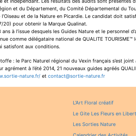
isé et indépendant. Les résultats des audits sont présentés
Région et du Département, du Comité Départemental du Tou
 l’Oiseau et de la Nature en Picardie. Le candidat doit sati
17/20) pour obtenir la Marque Qualinat.
ans à l’issue desquels les Guides Nature et le personnel d’
nue comme délégataire national de QUALITE TOURISME™ le 23
i satisfont aux conditions.
offe : le Parc Naturel régional du Vexin français s’est join
eur agrément à l’été 2014, 21 nouveaux guides agréés QUAL
.sortie-nature.fr/
et
contact@sortie-nature.fr
L’Art Floral créatif
Le Gite Les Fleurs en Liber
Les Sorties Nature
Calendrier des Activités