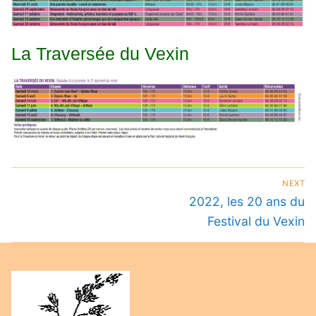
La Traversée du Vexin
Navigation
NEXT
de
Next
2022, les 20 ans du
post:
l’article
Festival du Vexin